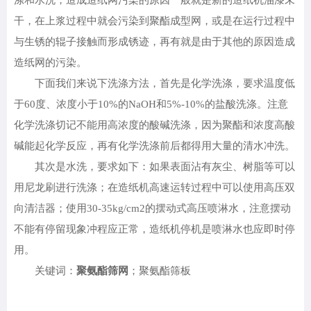
涤和水洗，造成造纸网污染的原因一般就是新的造纸机油漆未
干，在上浆过程中就会污染到聚酯成型网，或是在运行过程中
与生锈的辊子接触而形成锈迹，再有就是由于其他的原因造成
造纸网的污染。
下面我们来说下洗涤方法，首先是化学洗涤，要求温度低
于60度、浓度小于10%的NaOH和5%-10%的盐酸洗涤。注意
化学洗涤切记不能用高浓度的酸碱洗涤，因为聚酯和浓度高酸
碱能起化学反应，再有化学洗涤前后都得用大量的清水冲洗。
其次是水洗，要求如下：如果表面沾有灰尘、树脂等可以
用尼龙刷进行洗涤；在造纸机高速运转过程中可以使用高压双
向清洁器；使用30-35kg/cm2的摆动式高压喷淋水，注意摆动
不能有停留现象冲程应正常，造纸机停机是喷淋水也应即时停
用。
关键词：
聚氨酯筛网
；聚氨酯筛板