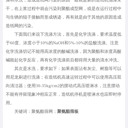
涤和水洗，造成造纸网污染的原因一般就是新的造纸机油漆未
干，在上浆过程中就会污染到聚酯成型网，或是在运行过程中
与生锈的辊子接触而形成锈迹，再有就是由于其他的原因造成
造纸网的污染。
下面我们来说下洗涤方法，首先是化学洗涤，要求温度低
于60度、浓度小于10%的NaOH和5%-10%的盐酸洗涤。注意
化学洗涤切记不能用高浓度的酸碱洗涤，因为聚酯和浓度高酸
碱能起化学反应，再有化学洗涤前后都得用大量的清水冲洗。
其次是水洗，要求如下：如果表面沾有灰尘、树脂等可以
用尼龙刷进行洗涤；在造纸机高速运转过程中可以使用高压双
向清洁器；使用30-35kg/cm2的摆动式高压喷淋水，注意摆动
不能有停留现象冲程应正常，造纸机停机是喷淋水也应即时停
用。
关键词：聚氨酯筛网；
聚氨酯筛板