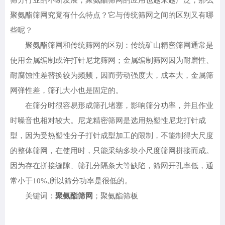
筛分行业的不断发展，聚氨酯筛网的应用也越来越广泛，那么
聚氨酯筛网究竟有什么特点？它与传统筛网之间的区别又有哪
些呢？
聚氨酯筛网和传统筛网的区别：传统矿山精密筛网通常是
使用金属编制或许打针尼龙筛网；金属编制筛网因为耐磨性、
耐腐蚀性差替换较为频频，因而劳动强度大，成本大，金属筛
网弹性差，筛孔大小也是固定的。
在筛分时很容易形成筛孔堵塞，影响筛分功率，并且作业
时噪音也相对较大。尼龙精密筛网是选用热塑性尼龙打针成
型，因为受热塑性分子打针成型加工的限制，不能制得大尺度
的整体筛网，在使用时，只能采纳多块小尺度筛网拼接而成。
因为存在拼接缝隙、筛孔分隔条大等缺陷，筛网开孔率低，通
常小于10%,所以筛分功率是很低的。
关键词：
聚氨酯筛网
；聚氨酯筛板